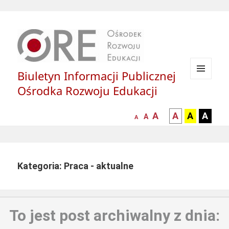
Biuletyn Informacji Publicznej
MENU
Ośrodka Rozwoju Edukacji
I
WIDGETY
większa-
kontrast
kontrast
kontras
A
A
A
A
mniejsza
normalna
A
A
czcionka
czarny
czarny
żółty
czcionka
czcionka
tekst
tekst
tekst
na
na
na
białym
zółtym
czarny
Kategoria: Praca - aktualne
tle
tle
tle
To jest post archiwalny z dnia: