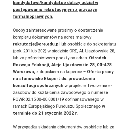
kandydatowi/kandydatce dalszy udział w
postępowaniu rekrutacyjnym z przyczyn
formalnoprawnych.
Osoby zainteresowane prosimy o dostarczenie
kompletu dokumentów na adres mailowy
rekrutacje@ore.edu.pl
lub osobiście do sekretariatu
(pok. 201 lub 202) w siedzibie ORE, Al. Ujazdowskie 28,
lub za pośrednictwem poczty na adres:
Ośrodek
Rozwoju Edukacji, Aleje Ujazdowskie 28, 00-478
Warszawa,
z dopiskiem na kopercie –
Oferta pracy
na stanowisko
Ekspert ds. prowadzenia
konsultacji społecznych
w projekcie Tworzenie e-
zasobów do kształcenia zawodowego o numerze
POWR.02.15.00-00.0001/19 dofinansowanego w
ramach Europejskiego Funduszu Społecznego
w
terminie do 21 stycznia 2022 r.
W przypadku składania dokumentów osobiście lub za