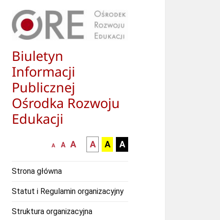
Biuletyn
Informacji
Publicznej
Ośrodka Rozwoju
Edukacji
większa-
kontrast
kontrast
kontrast
A
A
A
A
mniejsza
normalna
A
A
czcionka
czarny
czarny
żółty
czcionka
czcionka
tekst
tekst
tekst
Strona główna
na
na
na
białym
zółtym
czarnym
Statut i Regulamin organizacyjny
tle
tle
tle
Struktura organizacyjna