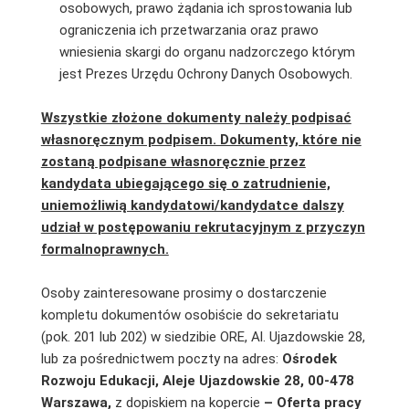
osobowych, prawo żądania ich sprostowania lub
ograniczenia ich przetwarzania oraz prawo
wniesienia skargi do organu nadzorczego którym
jest Prezes Urzędu Ochrony Danych Osobowych.
Wszystkie złożone dokumenty należy podpisać
własnoręcznym podpisem. Dokumenty, które nie
zostaną podpisane własnoręcznie przez
kandydata ubiegającego się o zatrudnienie,
uniemożliwią kandydatowi/kandydatce dalszy
udział w postępowaniu rekrutacyjnym z przyczyn
formalnoprawnych.
Osoby zainteresowane prosimy o dostarczenie
kompletu dokumentów osobiście do sekretariatu
(pok. 201 lub 202) w siedzibie ORE, Al. Ujazdowskie 28,
lub za pośrednictwem poczty na adres:
Ośrodek
Rozwoju Edukacji, Aleje Ujazdowskie 28, 00-478
Warszawa,
z dopiskiem na kopercie
–
Oferta pracy