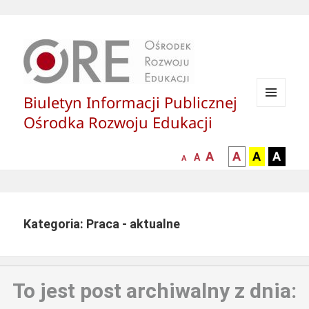
Biuletyn Informacji Publicznej
MENU
Ośrodka Rozwoju Edukacji
I
WIDGETY
większa-
kontrast
kontrast
kontras
A
A
A
A
mniejsza
normalna
A
A
czcionka
czarny
czarny
żółty
czcionka
czcionka
tekst
tekst
tekst
na
na
na
białym
zółtym
czarny
Kategoria: Praca - aktualne
tle
tle
tle
To jest post archiwalny z dnia: