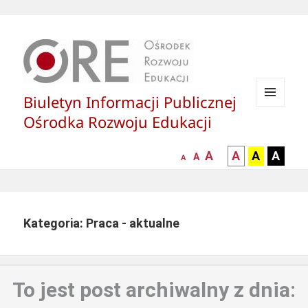
Biuletyn Informacji Publicznej
MENU
Ośrodka Rozwoju Edukacji
I
WIDGETY
większa-
kontrast
kontrast
kontras
A
A
A
A
mniejsza
normalna
A
A
czcionka
czarny
czarny
żółty
czcionka
czcionka
tekst
tekst
tekst
na
na
na
białym
zółtym
czarny
Kategoria: Praca - aktualne
tle
tle
tle
To jest post archiwalny z dnia: