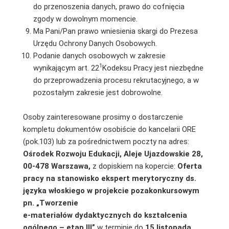
do przenoszenia danych, prawo do cofnięcia
zgody w dowolnym momencie.
Ma Pani/Pan prawo wniesienia skargi do Prezesa
Urzędu Ochrony Danych Osobowych.
Podanie danych osobowych w zakresie
1
wynikającym art. 22
Kodeksu Pracy jest niezbędne
do przeprowadzenia procesu rekrutacyjnego, a w
pozostałym zakresie jest dobrowolne.
Osoby zainteresowane prosimy o dostarczenie
kompletu dokumentów osobiście do kancelarii ORE
(pok.103) lub za pośrednictwem poczty na adres:
Ośrodek Rozwoju Edukacji, Aleje Ujazdowskie 28,
00-478 Warszawa,
z dopiskiem na kopercie:
Oferta
pracy na stanowisko ekspert merytoryczny ds.
języka włoskiego w projekcie pozakonkursowym
pn. „Tworzenie
e-materiałów dydaktycznych do kształcenia
ogólnego – etap III”
w terminie do
15 listopada