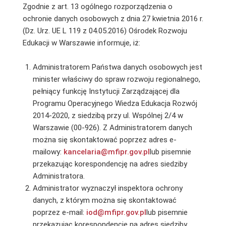
Zgodnie z art. 13 ogólnego rozporządzenia o
ochronie danych osobowych z dnia 27 kwietnia 2016 r.
(Dz. Urz. UE L 119 z 04.05.2016) Ośrodek Rozwoju
Edukacji w Warszawie informuje, iż:
Administratorem Państwa danych osobowych jest
minister właściwy do spraw rozwoju regionalnego,
pełniący funkcję Instytucji Zarządzającej dla
Programu Operacyjnego Wiedza Edukacja Rozwój
2014-2020, z siedzibą przy ul. Wspólnej 2/4 w
Warszawie (00-926). Z Administratorem danych
można się skontaktować poprzez adres e-
mailowy:
kancelaria@mfipr.gov.pl
lub pisemnie
przekazując korespondencję na adres siedziby
Administratora.
Administrator wyznaczył inspektora ochrony
danych, z którym można się skontaktować
poprzez e-mail:
iod@mfipr.gov.pl
lub pisemnie
przekazując korespondencję na adres siedziby