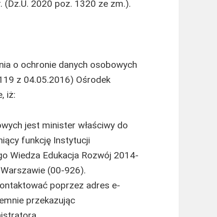
 (Dz.U. 2020 poz. 1320 ze zm.).
enia o ochronie danych osobowych
L 119 z 04.05.2016) Ośrodek
 iż:
ych jest minister właściwy do
niący funkcję Instytucji
go Wiedza Edukacja Rozwój 2014-
w Warszawie (00-926).
ontaktować poprzez adres e-
semnie przekazując
istratora.