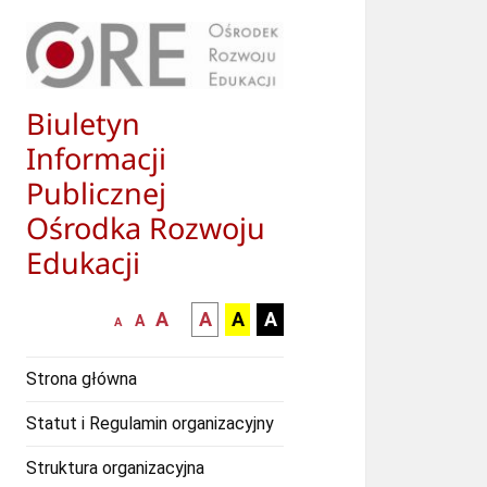
Biuletyn
Informacji
Publicznej
Ośrodka Rozwoju
Edukacji
większa-
kontrast
kontrast
kontrast
A
A
A
A
mniejsza
normalna
A
A
czcionka
czarny
czarny
żółty
czcionka
czcionka
tekst
tekst
tekst
Strona główna
na
na
na
białym
zółtym
czarnym
Statut i Regulamin organizacyjny
tle
tle
tle
Struktura organizacyjna