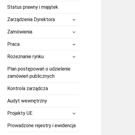
Status prawny i majątek
rozwiń
Zarządzenia Dyrektora
menu
potomne
rozwiń
Zamówienia
menu
potomne
rozwiń
Praca
menu
potomne
rozwiń
Rozeznanie rynku
menu
potomne
Plan postępowań o udzielenie
zamówień publicznych
Kontrola zarządcza
Audyt wewnętrzny
rozwiń
Projekty UE
menu
potomne
Prowadzone rejestry i ewidencja