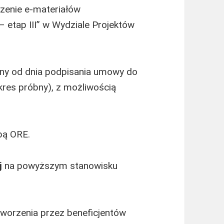
rzenie e-materiałów
 etap III” w Wydziale Projektów
lony od dnia podpisania umowy do
kres próbny), z możliwością
bą ORE.
j
na powyższym stanowisku
tworzenia przez beneficjentów