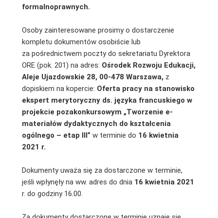
formalnoprawnych.
Osoby zainteresowane prosimy o dostarczenie
kompletu dokumentów osobiście lub
za pośrednictwem poczty do sekretariatu Dyrektora
ORE (pok. 201) na adres:
Ośrodek Rozwoju Edukacji,
Aleje Ujazdowskie 28, 00-478 Warszawa,
z
dopiskiem na kopercie:
Oferta pracy na stanowisko
ekspert merytoryczny ds. języka francuskiego w
projekcie pozakonkursowym „Tworzenie e-
materiałów dydaktycznych do kształcenia
ogólnego – etap III”
w terminie do
16 kwietnia
2021 r
.
Dokumenty uważa się za dostarczone w terminie,
jeśli wpłynęły na ww. adres do dnia
16 kwietnia 2021
r. do godziny 16.00.
Za dokumenty dostarczone w terminie uznaje się