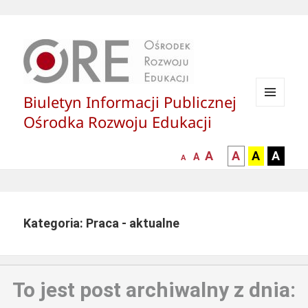
Biuletyn Informacji Publicznej
MENU
Ośrodka Rozwoju Edukacji
I
WIDGETY
większa-
kontrast
kontrast
kontras
A
A
A
A
mniejsza
normalna
A
A
czcionka
czarny
czarny
żółty
czcionka
czcionka
tekst
tekst
tekst
na
na
na
białym
zółtym
czarny
Kategoria: Praca - aktualne
tle
tle
tle
To jest post archiwalny z dnia: