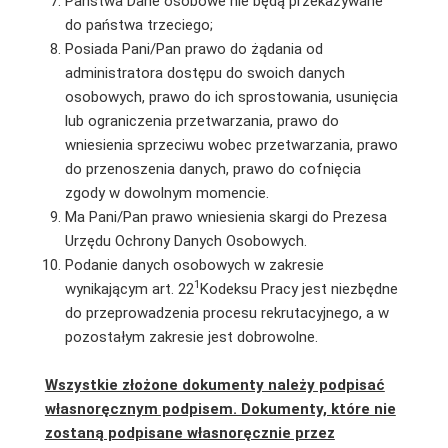
Państwa Dane osobowe nie będą przekazywane
do państwa trzeciego;
Posiada Pani/Pan prawo do żądania od
administratora dostępu do swoich danych
osobowych, prawo do ich sprostowania, usunięcia
lub ograniczenia przetwarzania, prawo do
wniesienia sprzeciwu wobec przetwarzania, prawo
do przenoszenia danych, prawo do cofnięcia
zgody w dowolnym momencie.
Ma Pani/Pan prawo wniesienia skargi do Prezesa
Urzędu Ochrony Danych Osobowych.
Podanie danych osobowych w zakresie
1
wynikającym art. 22
Kodeksu Pracy jest niezbędne
do przeprowadzenia procesu rekrutacyjnego, a w
pozostałym zakresie jest dobrowolne.
Wszystkie złożone dokumenty należy podpisać
własnoręcznym podpisem. Dokumenty, które nie
zostaną podpisane własnoręcznie przez