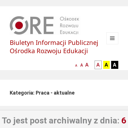
Biuletyn Informacji Publicznej
MENU
Ośrodka Rozwoju Edukacji
I
WIDGETY
większa-
kontrast
kontrast
kontras
A
A
A
A
mniejsza
normalna
A
A
czcionka
czarny
czarny
żółty
czcionka
czcionka
tekst
tekst
tekst
na
na
na
białym
zółtym
czarny
Kategoria: Praca - aktualne
tle
tle
tle
To jest post archiwalny z dnia:
6