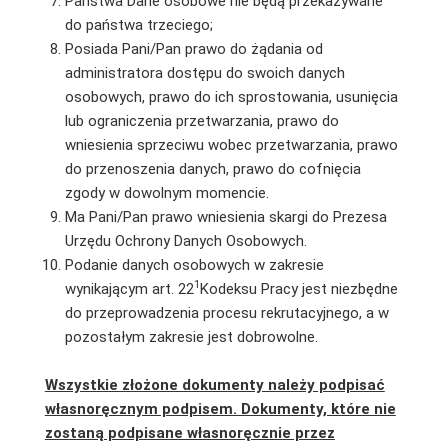
Państwa Dane osobowe nie będą przekazywane
do państwa trzeciego;
Posiada Pani/Pan prawo do żądania od
administratora dostępu do swoich danych
osobowych, prawo do ich sprostowania, usunięcia
lub ograniczenia przetwarzania, prawo do
wniesienia sprzeciwu wobec przetwarzania, prawo
do przenoszenia danych, prawo do cofnięcia
zgody w dowolnym momencie.
Ma Pani/Pan prawo wniesienia skargi do Prezesa
Urzędu Ochrony Danych Osobowych.
Podanie danych osobowych w zakresie
1
wynikającym art. 22
Kodeksu Pracy jest niezbędne
do przeprowadzenia procesu rekrutacyjnego, a w
pozostałym zakresie jest dobrowolne.
Wszystkie złożone dokumenty należy podpisać
własnoręcznym podpisem. Dokumenty, które nie
zostaną podpisane własnoręcznie przez