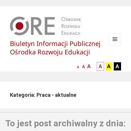
Biuletyn Informacji Publicznej
MENU
Ośrodka Rozwoju Edukacji
I
WIDGETY
większa-
kontrast
kontrast
kontras
A
A
A
A
mniejsza
normalna
A
A
czcionka
czarny
czarny
żółty
czcionka
czcionka
tekst
tekst
tekst
na
na
na
białym
zółtym
czarny
Kategoria: Praca - aktualne
tle
tle
tle
To jest post archiwalny z dnia: