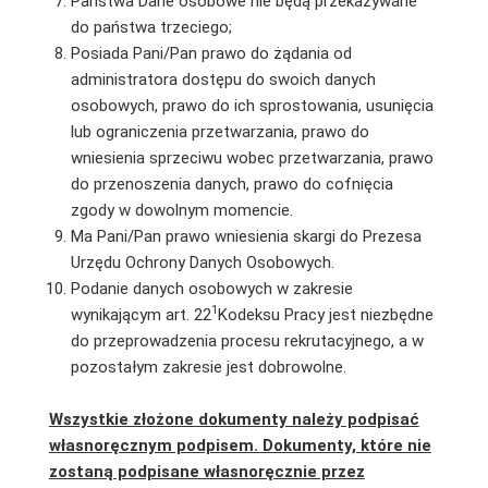
Państwa Dane osobowe nie będą przekazywane
do państwa trzeciego;
Posiada Pani/Pan prawo do żądania od
administratora dostępu do swoich danych
osobowych, prawo do ich sprostowania, usunięcia
lub ograniczenia przetwarzania, prawo do
wniesienia sprzeciwu wobec przetwarzania, prawo
do przenoszenia danych, prawo do cofnięcia
zgody w dowolnym momencie.
Ma Pani/Pan prawo wniesienia skargi do Prezesa
Urzędu Ochrony Danych Osobowych.
Podanie danych osobowych w zakresie
1
wynikającym art. 22
Kodeksu Pracy jest niezbędne
do przeprowadzenia procesu rekrutacyjnego, a w
pozostałym zakresie jest dobrowolne.
Wszystkie złożone dokumenty należy podpisać
własnoręcznym podpisem. Dokumenty, które nie
zostaną podpisane własnoręcznie przez