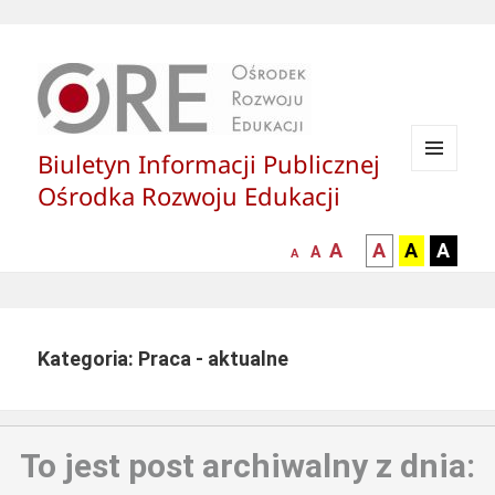
Biuletyn Informacji Publicznej
MENU
Ośrodka Rozwoju Edukacji
I
WIDGETY
większa-
kontrast
kontrast
kontras
A
A
A
A
mniejsza
normalna
A
A
czcionka
czarny
czarny
żółty
czcionka
czcionka
tekst
tekst
tekst
na
na
na
białym
zółtym
czarny
Kategoria: Praca - aktualne
tle
tle
tle
To jest post archiwalny z dnia: