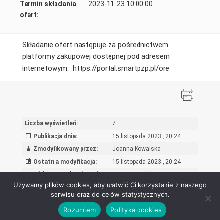
Termin składania
2023-11-23 10:00:00
ofert:
Składanie ofert następuje za pośrednictwem
platformy zakupowej dostępnej pod adresem
internetowym: https://portal.smartpzp.pl/ore
Liczba wyświetleń:
7
Publikacja dnia:
15 listopada 2023 , 20:24
Zmodyfikowany przez:
Joanna Kowalska
Ostatnia modyfikacja:
15 listopada 2023 , 20:24
Powód wprowadzenia zmian:
wpis oryginalny
Używamy plików cookies, aby ułatwić Ci korzystanie z naszego
serwisu oraz do celów statystycznych.
Rozumiem
Polityka cookies
Ośrodek Rozwoju Edukacji - Biuletyn Informacji Publicznej 2026