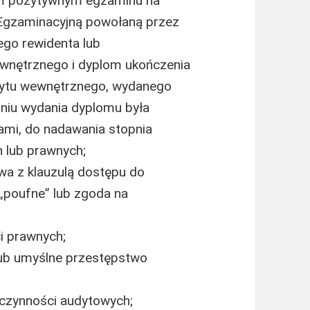
iem pozytywnym egzaminu na
Egzaminacyjną powołaną przez
ego rewidenta lub
ewnętrznego i dyplom ukończenia
dytu wewnętrznego, wydanego
dniu wydania dyplomu była
ami, do nadawania stopnia
 lub prawnych;
wa z klauzulą dostępu do
 „poufne” lub zgoda na
i prawnych;
lub umyślne przestępstwo
 czynności audytowych;