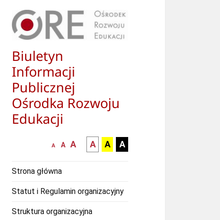
Biuletyn
Informacji
Publicznej
Ośrodka Rozwoju
Edukacji
większa-
kontrast
kontrast
kontrast
A
A
A
A
mniejsza
normalna
A
A
czcionka
czarny
czarny
żółty
czcionka
czcionka
tekst
tekst
tekst
Strona główna
na
na
na
białym
zółtym
czarnym
Statut i Regulamin organizacyjny
tle
tle
tle
Struktura organizacyjna