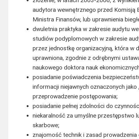
złożenie, w latach 2003-2006, z wynik
audytora wewnętrznego przed Komisją 
Ministra Finansów, lub uprawnienia biegł
dwuletnia praktyka w zakresie audytu w
studiów podyplomowych w zakresie au
przez jednostkę organizacyjną, która w 
uprawniona, zgodnie z odrębnymi ustaw
naukowego doktora nauk ekonomicznych
posiadanie poświadczenia bezpieczeńst
informacji niejawnych oznaczonych jako
przeprowadzenie postępowania;
posiadanie pełnej zdolności do czynnośc
niekaralność za umyślne przestępstwo 
skarbowe;
znajomość technik i zasad prowadzenia