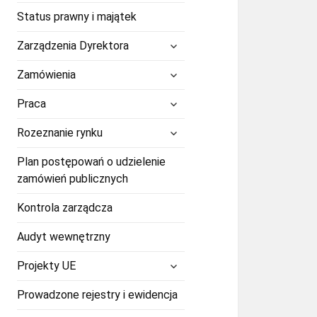
Status prawny i majątek
rozwiń
Zarządzenia Dyrektora
menu
potomne
rozwiń
Zamówienia
menu
potomne
rozwiń
Praca
menu
potomne
rozwiń
Rozeznanie rynku
menu
potomne
Plan postępowań o udzielenie
zamówień publicznych
Kontrola zarządcza
Audyt wewnętrzny
rozwiń
Projekty UE
menu
potomne
Prowadzone rejestry i ewidencja