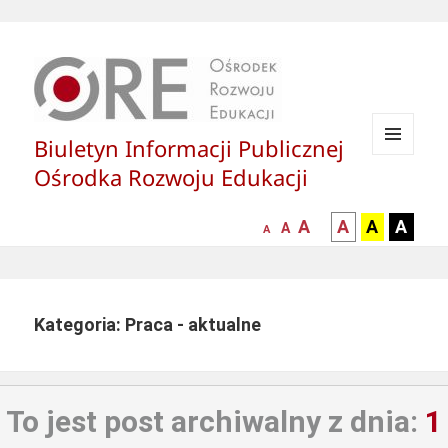
Biuletyn Informacji Publicznej
MENU
Ośrodka Rozwoju Edukacji
I
WIDGETY
większa-
kontrast
kontrast
kontras
A
A
A
A
mniejsza
normalna
A
A
czcionka
czarny
czarny
żółty
czcionka
czcionka
tekst
tekst
tekst
na
na
na
białym
zółtym
czarny
Kategoria: Praca - aktualne
tle
tle
tle
To jest post archiwalny z dnia:
1