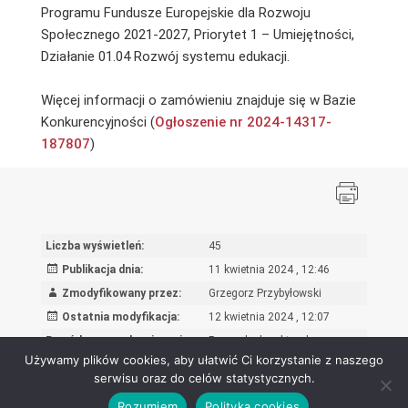
Programu Fundusze Europejskie dla Rozwoju
Społecznego 2021-2027, Priorytet 1 – Umiejętności,
Działanie 01.04 Rozwój systemu edukacji.
Więcej informacji o zamówieniu znajduje się w Bazie
Konkurencyjności (
Ogłoszenie nr 2024-14317-
187807
)
Liczba wyświetleń:
45
Publikacja dnia:
11 kwietnia 2024 , 12:46
Zmodyfikowany przez:
Grzegorz Przybyłowski
Ostatnia modyfikacja:
12 kwietnia 2024 , 12:07
Powód wprowadzenia zmian:
Poprawka korektorska
Używamy plików cookies, aby ułatwić Ci korzystanie z naszego
serwisu oraz do celów statystycznych.
Rozumiem
Polityka cookies