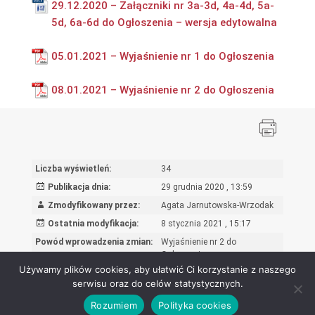
29.12.2020 – Załączniki nr 3a-3d, 4a-4d, 5a-
5d, 6a-6d do Ogłoszenia – wersja edytowalna
05.01.2021 – Wyjaśnienie nr 1 do Ogłoszenia
08.01.2021 – Wyjaśnienie nr 2 do Ogłoszenia
Liczba wyświetleń:
34
Publikacja dnia:
29 grudnia 2020 , 13:59
Zmodyfikowany przez:
Agata Jarnutowska-Wrzodak
Ostatnia modyfikacja:
8 stycznia 2021 , 15:17
Powód wprowadzenia zmian:
Wyjaśnienie nr 2 do
Ogłoszenia
Używamy plików cookies, aby ułatwić Ci korzystanie z naszego
serwisu oraz do celów statystycznych.
Rozumiem
Polityka cookies
Ośrodek Rozwoju Edukacji - Biuletyn Informacji Publicznej 2026