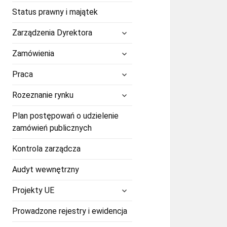
Status prawny i majątek
rozwiń
Zarządzenia Dyrektora
menu
potomne
rozwiń
Zamówienia
menu
potomne
rozwiń
Praca
menu
potomne
rozwiń
Rozeznanie rynku
menu
potomne
Plan postępowań o udzielenie
zamówień publicznych
Kontrola zarządcza
Audyt wewnętrzny
rozwiń
Projekty UE
menu
potomne
Prowadzone rejestry i ewidencja