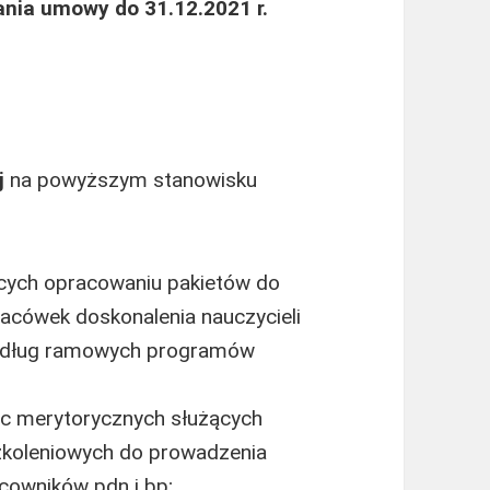
ania umowy do 31.12.2021 r.
j
na powyższym stanowisku
cych opracowaniu pakietów do
acówek doskonalenia nauczycieli
 według ramowych programów
ac merytorycznych służących
zkoleniowych do prowadzenia
acowników pdn i bp;