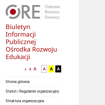
Biuletyn
Informacji
Publicznej
Ośrodka Rozwoju
Edukacji
większa-
kontrast
kontrast
kontrast
A
A
A
A
mniejsza
normalna
A
A
czcionka
czarny
czarny
żółty
czcionka
czcionka
tekst
tekst
tekst
Strona główna
na
na
na
białym
zółtym
czarnym
Statut i Regulamin organizacyjny
tle
tle
tle
Struktura organizacyjna