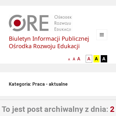
Biuletyn Informacji Publicznej
MENU
Ośrodka Rozwoju Edukacji
I
WIDGETY
większa-
kontrast
kontrast
kontras
A
A
A
A
mniejsza
normalna
A
A
czcionka
czarny
czarny
żółty
czcionka
czcionka
tekst
tekst
tekst
na
na
na
białym
zółtym
czarny
Kategoria: Praca - aktualne
tle
tle
tle
To jest post archiwalny z dnia:
2