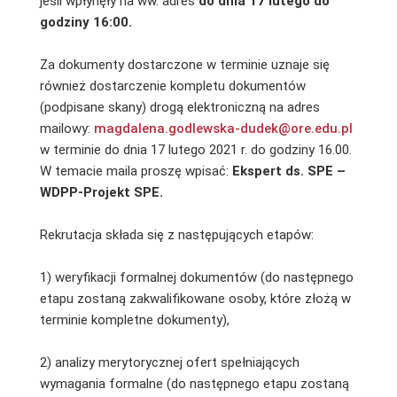
jeśli wpłynęły na ww. adres
do dnia 17 lutego do
godziny 16:00.
Za dokumenty dostarczone w terminie uznaje się
również dostarczenie kompletu dokumentów
(podpisane skany) drogą elektroniczną na adres
mailowy:
magdalena.godlewska-dudek@ore.edu.pl
w terminie do dnia 17 lutego 2021 r. do godziny 16.00.
W temacie maila proszę wpisać:
Ekspert ds. SPE –
WDPP-Projekt SPE.
Rekrutacja składa się z następujących etapów:
1) weryfikacji formalnej dokumentów (do następnego
etapu zostaną zakwalifikowane osoby, które złożą w
terminie kompletne dokumenty),
2) analizy merytorycznej ofert spełniających
wymagania formalne (do następnego etapu zostaną