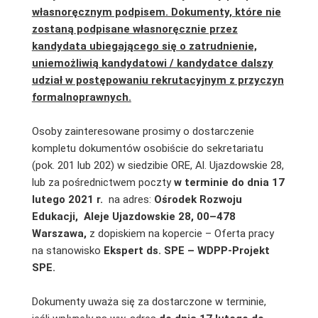
własnoręcznym podpisem. Dokumenty, które nie
zostaną podpisane własnoręcznie przez
kandydata ubiegającego się o zatrudnienie,
uniemożliwią kandydatowi / kandydatce dalszy
udział w postępowaniu rekrutacyjnym z przyczyn
formalnoprawnych.
Osoby zainteresowane prosimy o dostarczenie
kompletu dokumentów osobiście do sekretariatu
(pok. 201 lub 202) w siedzibie ORE, Al. Ujazdowskie 28,
lub za pośrednictwem poczty
w terminie do dnia 17
lutego 2021 r.
na adres:
Ośrodek Rozwoju
Edukacji,
Aleje Ujazdowskie 28, 00–478
Warszawa,
z dopiskiem na kopercie – Oferta pracy
na stanowisko
Ekspert ds. SPE – WDPP-Projekt
SPE.
Dokumenty uważa się za dostarczone w terminie,