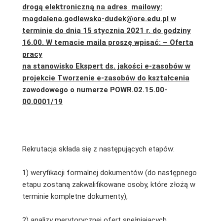
drogą elektroniczną na adres mailowy:
magdalena.godlewska-dudek@ore.edu.pl w
terminie do dnia 15 stycznia 2021 r. do godziny
16.00. W temacie maila proszę wpisać: – Oferta
pracy
na stanowisko Ekspert ds. jakości e-zasobów w
projekcie Tworzenie e-zasobów do kształcenia
zawodowego o numerze POWR.02.15.00-
00.0001/19
Rekrutacja składa się z następujących etapów:
1) weryfikacji formalnej dokumentów (do następnego
etapu zostaną zakwalifikowane osoby, które złożą w
terminie kompletne dokumenty),
2) analizy merytorycznej ofert spełniających