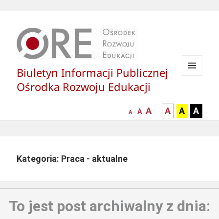
Biuletyn Informacji Publicznej
MENU
Ośrodka Rozwoju Edukacji
I
WIDGETY
większa-
kontrast
kontrast
kontras
A
A
A
A
mniejsza
normalna
A
A
czcionka
czarny
czarny
żółty
czcionka
czcionka
tekst
tekst
tekst
na
na
na
białym
zółtym
czarny
Kategoria: Praca - aktualne
tle
tle
tle
To jest post archiwalny z dnia: