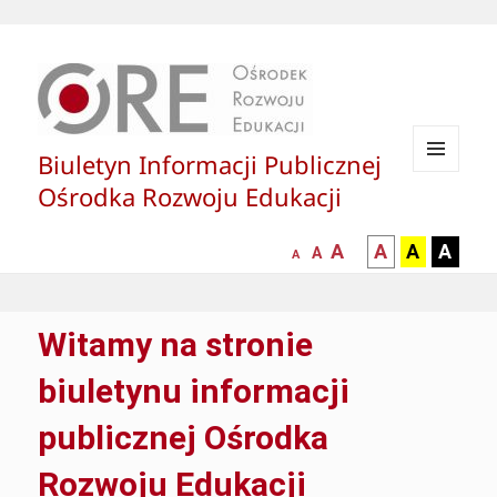
Biuletyn Informacji Publicznej
MENU
Ośrodka Rozwoju Edukacji
I
WIDGETY
większa-
kontrast
kontrast
kontras
A
A
A
A
mniejsza
normalna
A
A
czcionka
czarny
czarny
żółty
czcionka
czcionka
tekst
tekst
tekst
na
na
na
Witamy na stronie
białym
zółtym
czarny
tle
tle
tle
biuletynu informacji
publicznej Ośrodka
Rozwoju Edukacji