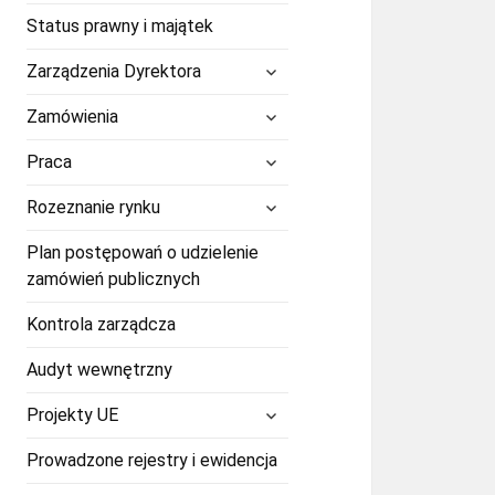
Status prawny i majątek
rozwiń
Zarządzenia Dyrektora
menu
potomne
rozwiń
Zamówienia
menu
potomne
rozwiń
Praca
menu
potomne
rozwiń
Rozeznanie rynku
menu
potomne
Plan postępowań o udzielenie
zamówień publicznych
Kontrola zarządcza
Audyt wewnętrzny
rozwiń
Projekty UE
menu
potomne
Prowadzone rejestry i ewidencja