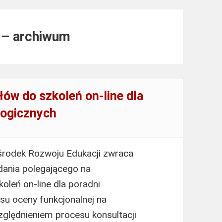
u – archiwum
ów do szkoleń on-line dla
gogicznych
środek Rozwoju Edukacji zwraca
dania polegającego na
oleń on-line dla poradni
u oceny funkcjonalnej na
ględnieniem procesu konsultacji