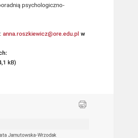
poradnią psychologiczno-
l:
anna.roszkiewicz@ore.edu.pl
w
ch:
ata Jarnutowska-Wrzodak