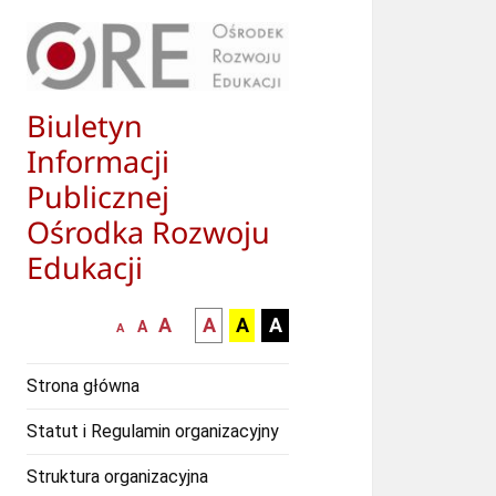
Biuletyn
Informacji
Publicznej
Ośrodka Rozwoju
Edukacji
większa-
kontrast
kontrast
kontrast
A
A
A
A
mniejsza
normalna
A
A
czcionka
czarny
czarny
żółty
czcionka
czcionka
tekst
tekst
tekst
Strona główna
na
na
na
białym
zółtym
czarnym
Statut i Regulamin organizacyjny
tle
tle
tle
Struktura organizacyjna