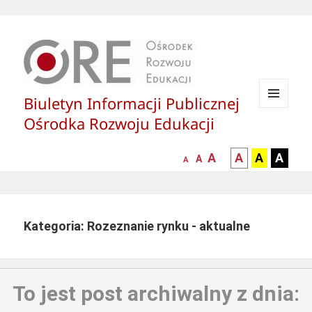
Biuletyn Informacji Publicznej
MENU
Ośrodka Rozwoju Edukacji
I
WIDGETY
większa-
kontrast
kontrast
kontras
A
A
A
A
mniejsza
normalna
A
A
czcionka
czarny
czarny
żółty
czcionka
czcionka
tekst
tekst
tekst
na
na
na
białym
zółtym
czarny
Kategoria: Rozeznanie rynku - aktualne
tle
tle
tle
To jest post archiwalny z dnia: