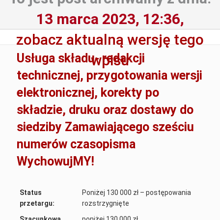
13 marca 2023, 12:36,
zobacz aktualną wersję tego
Usługa składu- redakcji
wpisu
technicznej, przygotowania wersji
elektronicznej, korekty po
składzie, druku oraz dostawy do
siedziby Zamawiającego sześciu
numerów czasopisma
WychowujMY!
Status
Poniżej 130 000 zł – postępowania
przetargu:
rozstrzygnięte
Szacunkowa
poniżej 130 000 zł