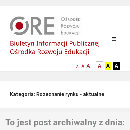
Biuletyn Informacji Publicznej
MENU
Ośrodka Rozwoju Edukacji
I
WIDGETY
większa-
kontrast
kontrast
kontras
A
A
A
A
mniejsza
normalna
A
A
czcionka
czarny
czarny
żółty
czcionka
czcionka
tekst
tekst
tekst
na
na
na
białym
zółtym
czarny
Kategoria: Rozeznanie rynku - aktualne
tle
tle
tle
To jest post archiwalny z dnia: