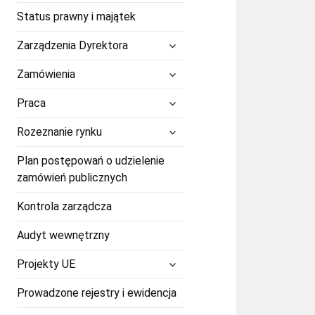
Status prawny i majątek
rozwiń
Zarządzenia Dyrektora
menu
potomne
rozwiń
Zamówienia
menu
potomne
rozwiń
Praca
menu
potomne
rozwiń
Rozeznanie rynku
menu
potomne
Plan postępowań o udzielenie
zamówień publicznych
Kontrola zarządcza
Audyt wewnętrzny
rozwiń
Projekty UE
menu
potomne
Prowadzone rejestry i ewidencja