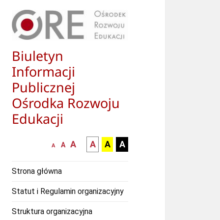
Biuletyn
Informacji
Publicznej
Ośrodka Rozwoju
Edukacji
większa-
kontrast
kontrast
kontrast
A
A
A
A
mniejsza
normalna
A
A
czcionka
czarny
czarny
żółty
czcionka
czcionka
tekst
tekst
tekst
Strona główna
na
na
na
białym
zółtym
czarnym
Statut i Regulamin organizacyjny
tle
tle
tle
Struktura organizacyjna