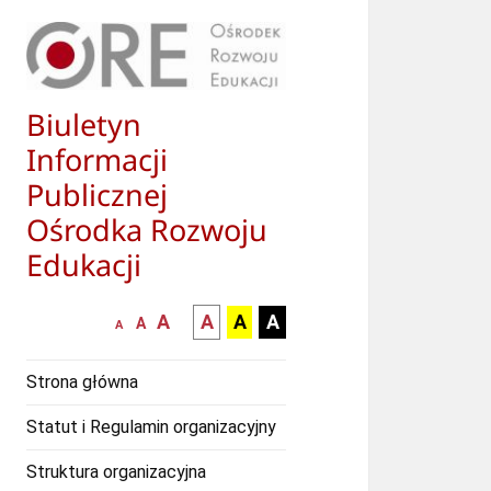
Biuletyn
Informacji
Publicznej
Ośrodka Rozwoju
Edukacji
większa-
kontrast
kontrast
kontrast
A
A
A
A
mniejsza
normalna
A
A
czcionka
czarny
czarny
żółty
czcionka
czcionka
tekst
tekst
tekst
Strona główna
na
na
na
białym
zółtym
czarnym
Statut i Regulamin organizacyjny
tle
tle
tle
Struktura organizacyjna