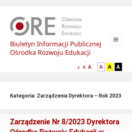
Biuletyn Informacji Publicznej
MENU
Ośrodka Rozwoju Edukacji
I
WIDGETY
większa-
kontrast
kontrast
kontras
A
A
A
A
mniejsza
normalna
A
A
czcionka
czarny
czarny
żółty
czcionka
czcionka
tekst
tekst
tekst
na
na
na
białym
zółtym
czarny
Kategoria: Zarządzenia Dyrektora – Rok 2023
tle
tle
tle
Zarządzenie Nr 8/2023 Dyrektora