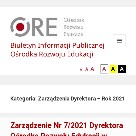
Biuletyn Informacji Publicznej
MENU
Ośrodka Rozwoju Edukacji
I
WIDGETY
większa-
kontrast
kontrast
kontras
A
A
A
A
mniejsza
normalna
A
A
czcionka
czarny
czarny
żółty
czcionka
czcionka
tekst
tekst
tekst
na
na
na
białym
zółtym
czarny
Kategoria: Zarządzenia Dyrektora – Rok 2021
tle
tle
tle
Zarządzenie Nr 7/2021 Dyrektora