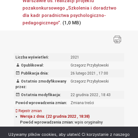
Warszawie ds. realizacji projektu
pozakonkursowego „Szkolenia i doradztwo
dla kadr poradnictwa psychologiczno-
pedagogicznego”.
Liczba wyświetleń:
2021
Opublikował:
Grzegorz Przybyłowski
Publikacja dnia:
26 lutego 2021 , 17:00
Ostatnio zmodyfikowany
Grzegorz Przybyłowski
przez:
Ostatnia modyfikacja:
22 grudnia 2022 , 18:43
Powód wprowadzenia zmian:
Zmiana treści
Rejestr zmian
Wersja z dnia: (22 grudnia 2022 , 18:38)
Powód wprowadzenia zmian:
wpis oryginalny
Używamy plików cookies, aby ułatwić Ci korzystanie z naszego