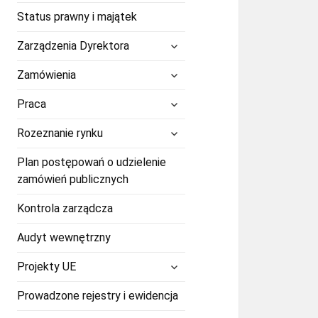
Status prawny i majątek
rozwiń
Zarządzenia Dyrektora
menu
potomne
rozwiń
Zamówienia
menu
potomne
rozwiń
Praca
menu
potomne
rozwiń
Rozeznanie rynku
menu
potomne
Plan postępowań o udzielenie
zamówień publicznych
Kontrola zarządcza
Audyt wewnętrzny
rozwiń
Projekty UE
menu
potomne
Prowadzone rejestry i ewidencja