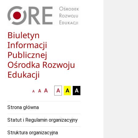
Biuletyn
Informacji
Publicznej
Ośrodka Rozwoju
Edukacji
większa-
kontrast
kontrast
kontrast
A
A
A
A
mniejsza
normalna
A
A
czcionka
czarny
czarny
żółty
czcionka
czcionka
tekst
tekst
tekst
Strona główna
na
na
na
białym
zółtym
czarnym
Statut i Regulamin organizacyjny
tle
tle
tle
Struktura organizacyjna