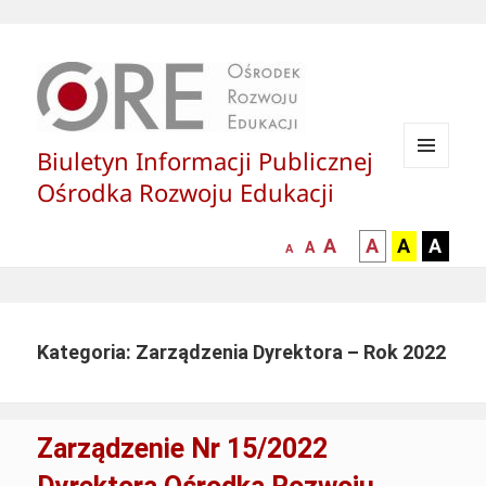
Biuletyn Informacji Publicznej
MENU
Ośrodka Rozwoju Edukacji
I
WIDGETY
większa-
kontrast
kontrast
kontras
A
A
A
A
mniejsza
normalna
A
A
czcionka
czarny
czarny
żółty
czcionka
czcionka
tekst
tekst
tekst
na
na
na
białym
zółtym
czarny
Kategoria: Zarządzenia Dyrektora – Rok 2022
tle
tle
tle
Zarządzenie Nr 15/2022