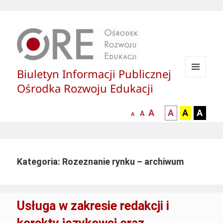
Biuletyn Informacji Publicznej
MENU
Ośrodka Rozwoju Edukacji
I
WIDGETY
większa-
kontrast
kontrast
kontras
A
A
A
A
mniejsza
normalna
A
A
czcionka
czarny
czarny
żółty
czcionka
czcionka
tekst
tekst
tekst
na
na
na
białym
zółtym
czarny
Kategoria: Rozeznanie rynku – archiwum
tle
tle
tle
Usługa w zakresie redakcji i