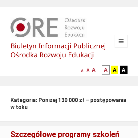
Biuletyn Informacji Publicznej
MENU
Ośrodka Rozwoju Edukacji
I
WIDGETY
większa-
kontrast
kontrast
kontras
A
A
A
A
mniejsza
normalna
A
A
czcionka
czarny
czarny
żółty
czcionka
czcionka
tekst
tekst
tekst
na
na
na
białym
zółtym
czarny
Kategoria: Poniżej 130 000 zł – postępowania
tle
tle
tle
w toku
Szczegółowe programy szkoleń