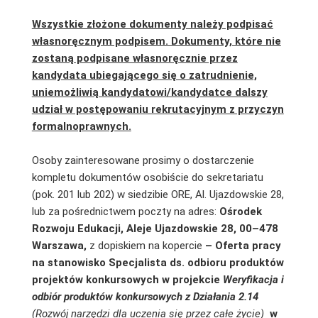
Wszystkie złożone dokumenty należy podpisać
własnoręcznym podpisem. Dokumenty, które nie
zostaną podpisane własnoręcznie przez
kandydata ubiegającego się o zatrudnienie,
uniemożliwią kandydatowi/kandydatce dalszy
udział w postępowaniu rekrutacyjnym z przyczyn
formalnoprawnych.
Osoby zainteresowane prosimy o dostarczenie
kompletu dokumentów osobiście do sekretariatu
(pok. 201 lub 202) w siedzibie ORE, Al. Ujazdowskie 28,
lub za pośrednictwem poczty na adres:
Ośrodek
Rozwoju Edukacji, Aleje Ujazdowskie 28, 00–478
Warszawa,
z dopiskiem na kopercie
–
Oferta pracy
na stanowisko Specjalista ds. odbioru produktów
projektów konkursowych w projekcie
Weryfikacja i
odbiór produktów konkursowych z Działania 2.14
(Rozwój narzędzi dla uczenia się przez całe życie)
w