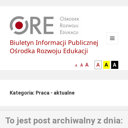
Biuletyn Informacji Publicznej
MENU
Ośrodka Rozwoju Edukacji
I
WIDGETY
większa-
kontrast
kontrast
kontras
A
A
A
A
mniejsza
normalna
A
A
czcionka
czarny
czarny
żółty
czcionka
czcionka
tekst
tekst
tekst
na
na
na
białym
zółtym
czarny
Kategoria: Praca - aktualne
tle
tle
tle
To jest post archiwalny z dnia: