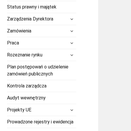
Status prawny i majątek
rozwiń
Zarządzenia Dyrektora
menu
potomne
rozwiń
Zamówienia
menu
potomne
rozwiń
Praca
menu
potomne
rozwiń
Rozeznanie rynku
menu
potomne
Plan postępowań o udzielenie
zamówień publicznych
Kontrola zarządcza
Audyt wewnętrzny
rozwiń
Projekty UE
menu
potomne
Prowadzone rejestry i ewidencja