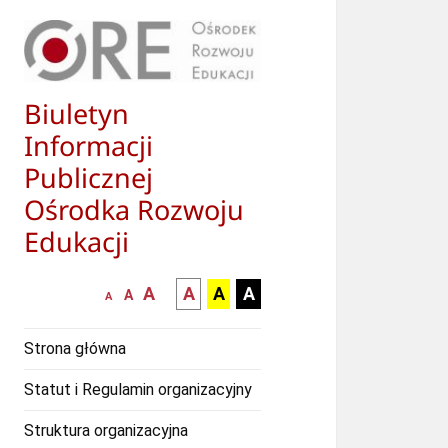
Biuletyn
Informacji
Publicznej
Ośrodka Rozwoju
Edukacji
większa-
kontrast
kontrast
kontrast
A
A
A
A
mniejsza
normalna
A
A
czcionka
czarny
czarny
żółty
czcionka
czcionka
tekst
tekst
tekst
Strona główna
na
na
na
białym
zółtym
czarnym
Statut i Regulamin organizacyjny
tle
tle
tle
Struktura organizacyjna