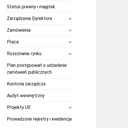
Status prawny i majątek
rozwiń
Zarządzenia Dyrektora
menu
potomne
rozwiń
Zamówienia
menu
potomne
rozwiń
Praca
menu
potomne
rozwiń
Rozeznanie rynku
menu
potomne
Plan postępowań o udzielenie
zamówień publicznych
Kontrola zarządcza
Audyt wewnętrzny
rozwiń
Projekty UE
menu
potomne
Prowadzone rejestry i ewidencja