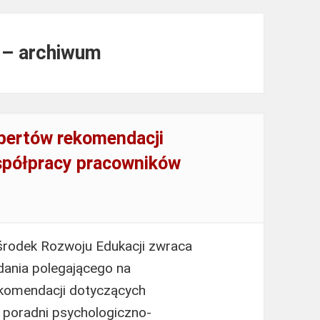
u – archiwum
pertów rekomendacji
półpracy pracowników
środek Rozwoju Edukacji zwraca
dania polegającego na
ekomendacji dotyczących
poradni psychologiczno-