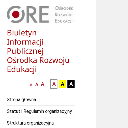
Biuletyn
Informacji
Publicznej
Ośrodka Rozwoju
Edukacji
większa-
kontrast
kontrast
kontrast
A
A
A
A
mniejsza
normalna
A
A
czcionka
czarny
czarny
żółty
czcionka
czcionka
tekst
tekst
tekst
Strona główna
na
na
na
białym
zółtym
czarnym
Statut i Regulamin organizacyjny
tle
tle
tle
Struktura organizacyjna