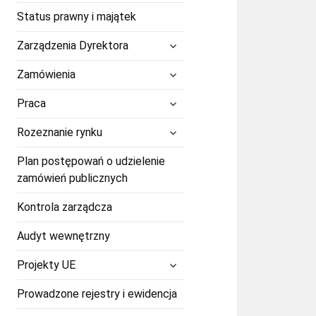
Status prawny i majątek
rozwiń
Zarządzenia Dyrektora
menu
potomne
rozwiń
Zamówienia
menu
potomne
rozwiń
Praca
menu
potomne
rozwiń
Rozeznanie rynku
menu
potomne
Plan postępowań o udzielenie
zamówień publicznych
Kontrola zarządcza
Audyt wewnętrzny
rozwiń
Projekty UE
menu
potomne
Prowadzone rejestry i ewidencja