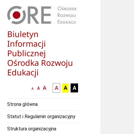
Biuletyn
Informacji
Publicznej
Ośrodka Rozwoju
Edukacji
większa-
kontrast
kontrast
kontrast
A
A
A
A
mniejsza
normalna
A
A
czcionka
czarny
czarny
żółty
czcionka
czcionka
tekst
tekst
tekst
Strona główna
na
na
na
białym
zółtym
czarnym
Statut i Regulamin organizacyjny
tle
tle
tle
Struktura organizacyjna