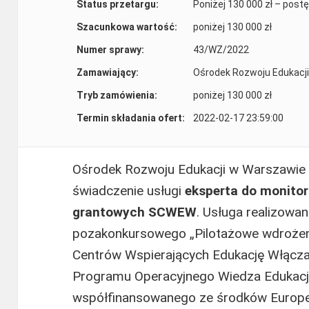
Status przetargu:
Poniżej 130 000 zł – pos
Szacunkowa wartość:
poniżej 130 000 zł
Numer sprawy:
43/WZ/2022
Zamawiający:
Ośrodek Rozwoju Edukacji
Tryb zamówienia:
poniżej 130 000 zł
Termin składania ofert:
2022-02-17 23:59:00
Ośrodek Rozwoju Edukacji w Warszawie
świadczenie usługi
eksperta do monito
grantowych SCWEW
. Usługa realizowa
pozakonkursowego „Pilotażowe wdrożen
Centrów Wspierających Edukację Włącz
Programu Operacyjnego Wiedza Edukac
współfinansowanego ze środków Europe