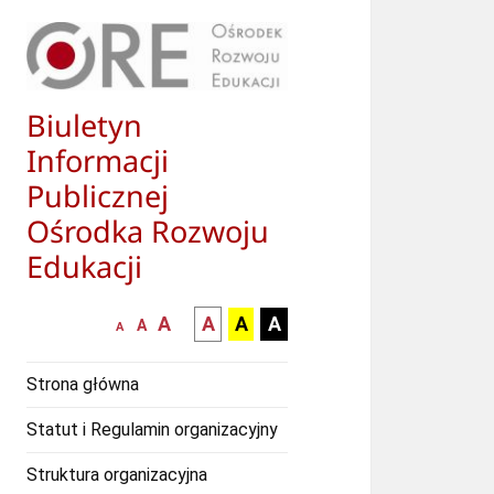
Biuletyn
Informacji
Publicznej
Ośrodka Rozwoju
Edukacji
większa-
kontrast
kontrast
kontrast
A
A
A
A
mniejsza
normalna
A
A
czcionka
czarny
czarny
żółty
czcionka
czcionka
tekst
tekst
tekst
Strona główna
na
na
na
białym
zółtym
czarnym
Statut i Regulamin organizacyjny
tle
tle
tle
Struktura organizacyjna