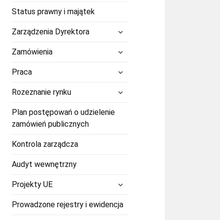
Status prawny i majątek
rozwiń
Zarządzenia Dyrektora
menu
potomne
rozwiń
Zamówienia
menu
potomne
rozwiń
Praca
menu
potomne
rozwiń
Rozeznanie rynku
menu
potomne
Plan postępowań o udzielenie
zamówień publicznych
Kontrola zarządcza
Audyt wewnętrzny
rozwiń
Projekty UE
menu
potomne
Prowadzone rejestry i ewidencja