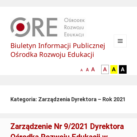
Biuletyn Informacji Publicznej
MENU
Ośrodka Rozwoju Edukacji
I
WIDGETY
większa-
kontrast
kontrast
kontras
A
A
A
A
mniejsza
normalna
A
A
czcionka
czarny
czarny
żółty
czcionka
czcionka
tekst
tekst
tekst
na
na
na
białym
zółtym
czarny
Kategoria: Zarządzenia Dyrektora – Rok 2021
tle
tle
tle
Zarządzenie Nr 9/2021 Dyrektora