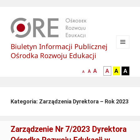
Biuletyn Informacji Publicznej
MENU
Ośrodka Rozwoju Edukacji
I
WIDGETY
większa-
kontrast
kontrast
kontras
A
A
A
A
mniejsza
normalna
A
A
czcionka
czarny
czarny
żółty
czcionka
czcionka
tekst
tekst
tekst
na
na
na
białym
zółtym
czarny
Kategoria: Zarządzenia Dyrektora – Rok 2023
tle
tle
tle
Zarządzenie Nr 7/2023 Dyrektora