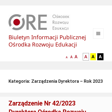
Biuletyn Informacji Publicznej
MENU
Ośrodka Rozwoju Edukacji
I
WIDGETY
większa-
kontrast
kontrast
kontras
A
A
A
A
mniejsza
normalna
A
A
czcionka
czarny
czarny
żółty
czcionka
czcionka
tekst
tekst
tekst
na
na
na
białym
zółtym
czarny
Kategoria: Zarządzenia Dyrektora – Rok 2023
tle
tle
tle
Zarządzenie Nr 42/2023