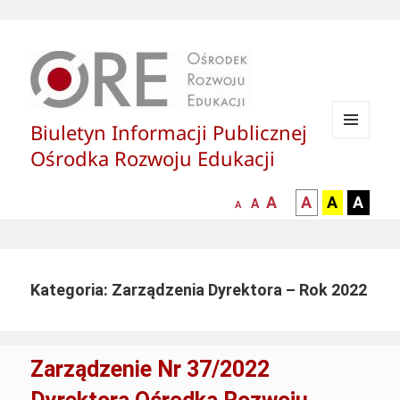
Biuletyn Informacji Publicznej
MENU
Ośrodka Rozwoju Edukacji
I
WIDGETY
większa-
kontrast
kontrast
kontras
A
A
A
A
mniejsza
normalna
A
A
czcionka
czarny
czarny
żółty
czcionka
czcionka
tekst
tekst
tekst
na
na
na
białym
zółtym
czarny
Kategoria: Zarządzenia Dyrektora – Rok 2022
tle
tle
tle
Zarządzenie Nr 37/2022