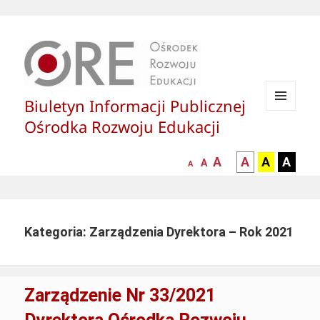
Biuletyn Informacji Publicznej
MENU
Ośrodka Rozwoju Edukacji
I
WIDGETY
większa-
kontrast
kontrast
kontras
A
A
A
A
mniejsza
normalna
A
A
czcionka
czarny
czarny
żółty
czcionka
czcionka
tekst
tekst
tekst
na
na
na
białym
zółtym
czarny
Kategoria: Zarządzenia Dyrektora – Rok 2021
tle
tle
tle
Zarządzenie Nr 33/2021