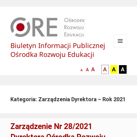
Biuletyn Informacji Publicznej
MENU
Ośrodka Rozwoju Edukacji
I
WIDGETY
większa-
kontrast
kontrast
kontras
A
A
A
A
mniejsza
normalna
A
A
czcionka
czarny
czarny
żółty
czcionka
czcionka
tekst
tekst
tekst
na
na
na
białym
zółtym
czarny
Kategoria: Zarządzenia Dyrektora – Rok 2021
tle
tle
tle
Zarządzenie Nr 28/2021