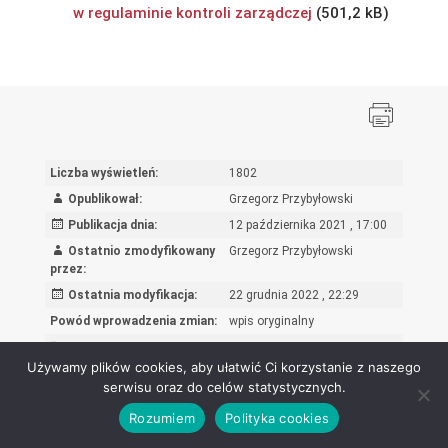
w regulaminie kontroli zarządczej
Liczba wyświetleń:
1802
Opublikował:
Grzegorz Przybyłowski
Publikacja dnia:
12 października 2021 , 17:00
Ostatnio zmodyfikowany
Grzegorz Przybyłowski
przez:
Ostatnia modyfikacja:
22 grudnia 2022 , 22:29
Powód wprowadzenia zmian:
wpis oryginalny
Rejestr zmian
Używamy plików cookies, aby ułatwić Ci korzystanie z naszego
serwisu oraz do celów statystycznych.
Rozumiem
Polityka cookies
Ośrodek Rozwoju Edukacji - Biuletyn Informacji Publicznej 2026