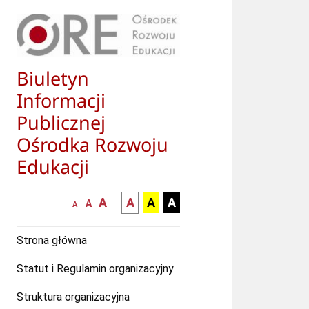
Biuletyn
Informacji
Publicznej
Ośrodka Rozwoju
Edukacji
większa-
kontrast
kontrast
kontrast
A
A
A
A
mniejsza
normalna
A
A
czcionka
czarny
czarny
żółty
czcionka
czcionka
tekst
tekst
tekst
Strona główna
na
na
na
białym
zółtym
czarnym
Statut i Regulamin organizacyjny
tle
tle
tle
Struktura organizacyjna