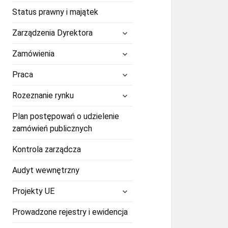
Status prawny i majątek
rozwiń
Zarządzenia Dyrektora
menu
potomne
rozwiń
Zamówienia
menu
potomne
rozwiń
Praca
menu
potomne
rozwiń
Rozeznanie rynku
menu
potomne
Plan postępowań o udzielenie
zamówień publicznych
Kontrola zarządcza
Audyt wewnętrzny
rozwiń
Projekty UE
menu
potomne
Prowadzone rejestry i ewidencja