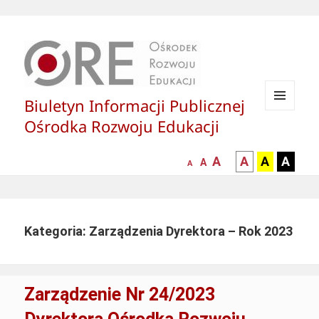
Biuletyn Informacji Publicznej
MENU
Ośrodka Rozwoju Edukacji
I
WIDGETY
większa-
kontrast
kontrast
kontras
A
A
A
A
mniejsza
normalna
A
A
czcionka
czarny
czarny
żółty
czcionka
czcionka
tekst
tekst
tekst
na
na
na
białym
zółtym
czarny
Kategoria: Zarządzenia Dyrektora – Rok 2023
tle
tle
tle
Zarządzenie Nr 24/2023