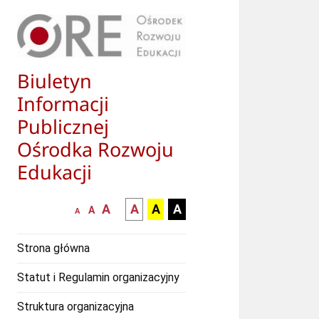
Biuletyn
Informacji
Publicznej
Ośrodka Rozwoju
Edukacji
większa-
kontrast
kontrast
kontrast
A
A
A
A
mniejsza
normalna
A
A
czcionka
czarny
czarny
żółty
czcionka
czcionka
tekst
tekst
tekst
Strona główna
na
na
na
białym
zółtym
czarnym
Statut i Regulamin organizacyjny
tle
tle
tle
Struktura organizacyjna