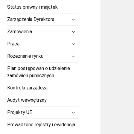
Status prawny i majątek
rozwiń
Zarządzenia Dyrektora
menu
potomne
rozwiń
Zamówienia
menu
potomne
rozwiń
Praca
menu
potomne
rozwiń
Rozeznanie rynku
menu
potomne
Plan postępowań o udzielenie
zamówień publicznych
Kontrola zarządcza
Audyt wewnętrzny
rozwiń
Projekty UE
menu
potomne
Prowadzone rejestry i ewidencja