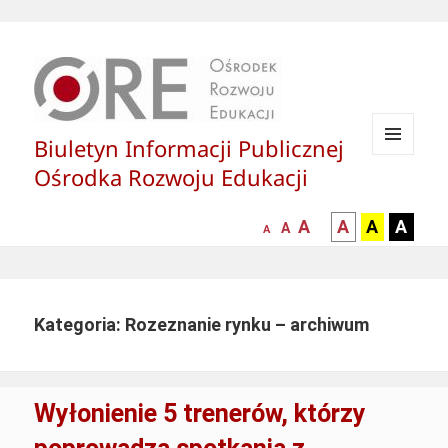
Biuletyn Informacji Publicznej
MENU
Ośrodka Rozwoju Edukacji
I
WIDGETY
większa-
kontrast
kontrast
kontras
A
A
A
A
mniejsza
normalna
A
A
czcionka
czarny
czarny
żółty
czcionka
czcionka
tekst
tekst
tekst
na
na
na
białym
zółtym
czarny
Kategoria: Rozeznanie rynku – archiwum
tle
tle
tle
Wyłonienie 5 trenerów, którzy