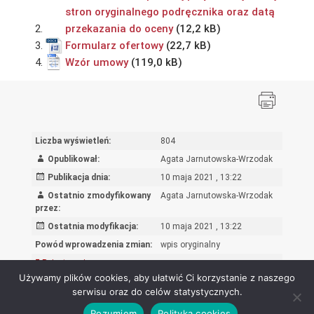
stron oryginalnego podręcznika oraz datą
przekazania do oceny
Formularz ofertowy
Wzór umowy
Liczba wyświetleń:
804
Opublikował:
Agata Jarnutowska-Wrzodak
Publikacja dnia:
10 maja 2021 , 13:22
Ostatnio zmodyfikowany
Agata Jarnutowska-Wrzodak
przez:
Ostatnia modyfikacja:
10 maja 2021 , 13:22
Powód wprowadzenia zmian:
wpis oryginalny
Rejestr zmian
Używamy plików cookies, aby ułatwić Ci korzystanie z naszego
serwisu oraz do celów statystycznych.
Rozumiem
Polityka cookies