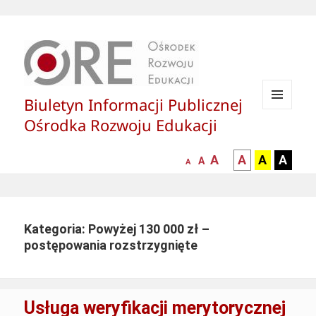
Biuletyn Informacji Publicznej
MENU
Ośrodka Rozwoju Edukacji
I
WIDGETY
większa-
kontrast
kontrast
kontras
A
A
A
A
mniejsza
normalna
A
A
czcionka
czarny
czarny
żółty
czcionka
czcionka
tekst
tekst
tekst
na
na
na
białym
zółtym
czarny
Kategoria: Powyżej 130 000 zł –
tle
tle
tle
postępowania rozstrzygnięte
Usługa weryfikacji merytorycznej