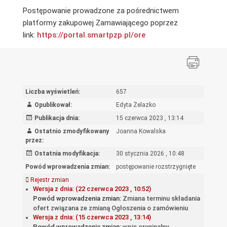
Postępowanie prowadzone za pośrednictwem
platformy zakupowej Zamawiającego poprzez
link:
https://portal.smartpzp.
pl/ore
Liczba wyświetleń:
657
Opublikował:
Edyta Żelazko
Publikacja dnia:
15 czerwca 2023 , 13:14
Ostatnio zmodyfikowany
Joanna Kowalska
przez:
Ostatnia modyfikacja:
30 stycznia 2026 , 10:48
Powód wprowadzenia zmian:
postępowanie rozstrzygnięte
Rejestr zmian
Wersja z dnia: (22 czerwca 2023 , 10:52)
Powód wprowadzenia zmian:
Zmiana terminu składania
ofert związana ze zmianą Ogłoszenia o zamówieniu
Wersja z dnia: (15 czerwca 2023 , 13:14)
Powód wprowadzenia zmian:
wpis oryginalny