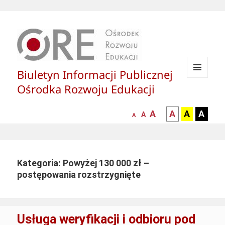
Biuletyn Informacji Publicznej
MENU
Ośrodka Rozwoju Edukacji
I
WIDGETY
większa-
kontrast
kontrast
kontras
A
A
A
A
mniejsza
normalna
A
A
czcionka
czarny
czarny
żółty
czcionka
czcionka
tekst
tekst
tekst
na
na
na
białym
zółtym
czarny
Kategoria: Powyżej 130 000 zł –
tle
tle
tle
postępowania rozstrzygnięte
Usługa weryfikacji i odbioru pod