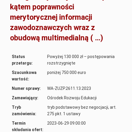
kątem poprawności
merytorycznej informacji
zawodoznawczych wraz z
obudową multimedialną ( …)
Status
Powyżej 130 000 zł – postępowania
przetargu:
rozstrzygnięte
Szacunkowa
poniżej 750 000 euro
wartość:
Numer sprawy:
WA-ZUZP.2611.13.2023
Zamawiający:
Ośrodek Rozwoju Edukacji
Tryb
tryb podstawowy bez negocjacji, art.
zamówienia:
275 pkt. 1 ustawy
Termin
2023-06-29 09:00:00
składania ofert: