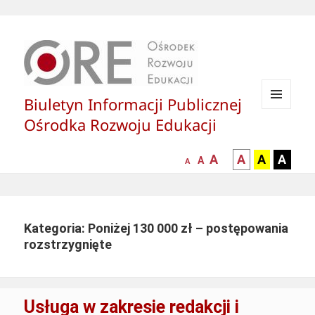
Biuletyn Informacji Publicznej
MENU
Ośrodka Rozwoju Edukacji
I
WIDGETY
większa-
kontrast
kontrast
kontras
A
A
A
A
mniejsza
normalna
A
A
czcionka
czarny
czarny
żółty
czcionka
czcionka
tekst
tekst
tekst
na
na
na
białym
zółtym
czarny
Kategoria: Poniżej 130 000 zł – postępowania
tle
tle
tle
rozstrzygnięte
Usługa w zakresie redakcji i